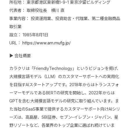
所在地：
東京都港区東新橋1-9-1 東京汐留ビルディング
代表者：
取締役社長 横川 直
事業内容：
投資運用業、投資助言・代理業、第二種金融商品
取引業
設立：
1985年8月1日
URL：
https://www.am.mufg.jp/
▶ 会社概要
カラクリは「FriendlyTechnology」というビジョンを掲げ、
大規模言語モデル（LLM）のカスタマーサポートへの実用化
を目指すAIスタートアップです。2018年からはトランスフォ
ーマーモデルであるBERTの研究を開始し、2022年からは
GPTを含む大規模言語モデルの研究に取り組んでいます。ま
た当社のSaaS事業で提供するカスタマーサポート向けAIシリ
ーズは、高島屋、SBI証券、セブン-イレブン・ジャパン、星
野リゾートなど、各業界のトップ企業に選ばれ続けていま