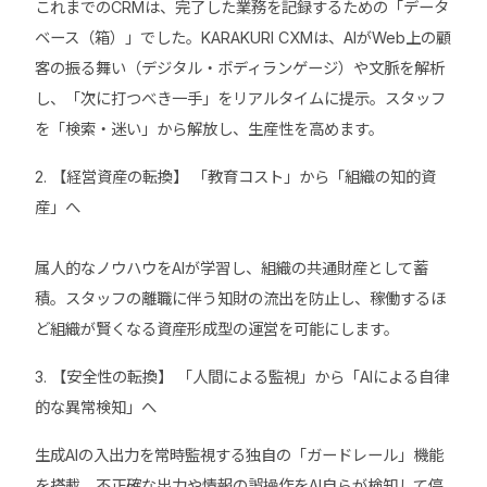
これまでのCRMは、完了した業務を記録するための「データ
ベース（箱）」でした。KARAKURI CXMは、AIがWeb上の顧
客の振る舞い（デジタル・ボディランゲージ）や文脈を解析
し、「次に打つべき一手」をリアルタイムに提示。スタッフ
を「検索・迷い」から解放し、生産性を高めます。
2. 【経営資産の転換】 「教育コスト」から「組織の知的資
産」へ
属人的なノウハウをAIが学習し、組織の共通財産として蓄
積。スタッフの離職に伴う知財の流出を防止し、稼働するほ
ど組織が賢くなる資産形成型の運営を可能にします。
3. 【安全性の転換】 「人間による監視」から「AIによる自律
的な異常検知」へ
生成AIの入出力を常時監視する独自の「ガードレール」機能
を搭載。不正確な出力や情報の誤操作をAI自らが検知して停