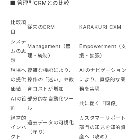
■ 管理型CRMとの比較
比較項
従来のCRM
KARAKURI CXM
目
システ
Management（管
Empowerment（支
ムの思
理・統制）
援・拡張）
想
現場へ
複雑な機能により、
AIのナビゲーション
の提供
操作の「迷い」や教
により、直感的な業
価値
育コストが増加
務を実現
AIの役
部分的な自動化ツー
共に働く「同僚」
割
ル
経営的
カスタマーサポート
過去データの可視化
インパ
部門の知見を知的資
（守り）
クト
産へ（攻め）