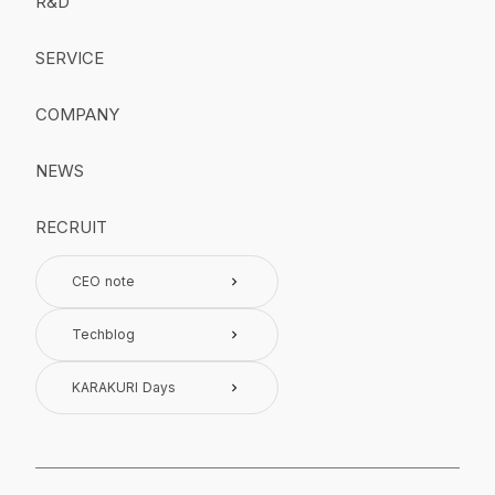
R&D
SERVICE
COMPANY
NEWS
RECRUIT
CEO note
keyboard_arrow_right
Techblog
keyboard_arrow_right
KARAKURI Days
keyboard_arrow_right