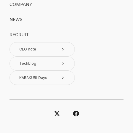
COMPANY
NEWS
RECRUIT
CEO note
keyboard_arrow_right
Techblog
keyboard_arrow_right
KARAKURI Days
keyboard_arrow_right