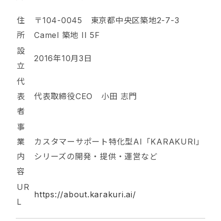
住
〒104-0045 東京都中央区築地2-7-3
所
Camel 築地 II 5F
設
2016年10月3日
立
代
表
代表取締役CEO 小田 志門
者
事
業
カスタマーサポート特化型AI「KARAKURI」
内
シリーズの開発・提供・運営など
容
UR
https://about.karakuri.ai/
L