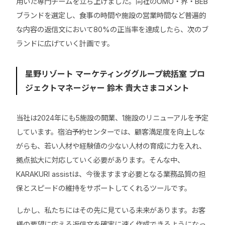
用いた専門チームを立ち上げました。同社のOMO・界・BEB
ブランドを選定し、食事の時間や施設の営業時間など普遍的
な内容の返信文において80%の正当率を達成したら、次のブ
ランドに広げていく計画です。
星野リゾート マーケティンググループ統括室 プロ
ジェクトマネージャー 鈴木 貴大さまコメント
当社は2024年にも5施設の開業、1施設のリニューアルを予定
しています。宿泊予約センターでは、顧客満足度を向上しな
がらも、若い人材や経験値の少ない人材の育成に力を入れ、
拠点拡大に対応していく必要があります。そんな中、
KARAKURI assistは、今後ますます必要となる業務品質の担
保とスピードの維持をサポートしてくれるツールです。
しかし、私たちにはその先に見ている未来があります。お客
様の要望に応える返信文を確実に速く作成できるようになっ