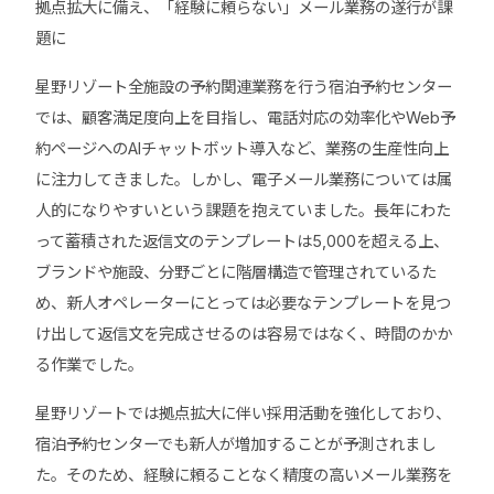
拠点拡大に備え、「経験に頼らない」メール業務の遂行が課
題に
星野リゾート全施設の予約関連業務を行う宿泊予約センター
では、顧客満足度向上を目指し、電話対応の効率化やWeb予
約ページへのAIチャットボット導入など、業務の生産性向上
に注力してきました。しかし、電子メール業務については属
人的になりやすいという課題を抱えていました。長年にわた
って蓄積された返信文のテンプレートは5,000を超える上、
ブランドや施設、分野ごとに階層構造で管理されているた
め、新人オペレーターにとっては必要なテンプレートを見つ
け出して返信文を完成させるのは容易ではなく、時間のかか
る作業でした。
星野リゾートでは拠点拡大に伴い採用活動を強化しており、
宿泊予約センターでも新人が増加することが予測されまし
た。そのため、経験に頼ることなく精度の高いメール業務を