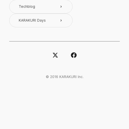
Techblog
keyboard_arrow_right
KARAKURI Days
keyboard_arrow_right
© 2016 KARAKURI Inc.