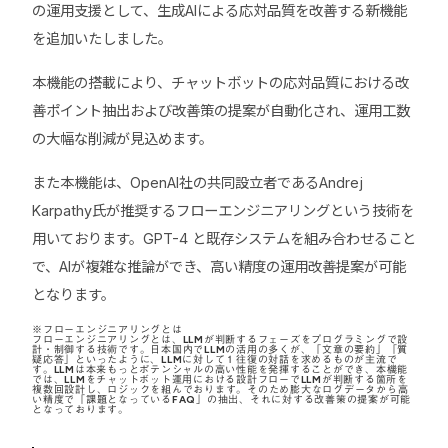
の運用支援として、生成AIによる応対品質を改善する新機能
を追加いたしました。
本機能の搭載により、チャットボットの応対品質における改
善ポイント抽出および改善策の提案が自動化され、運用工数
の大幅な削減が見込めます。
また本機能は、OpenAI社の共同設立者であるAndrej
Karpathy氏が推奨するフローエンジニアリングという技術を
用いております。GPT-4 と既存システムを組み合わせること
で、AIが複雑な推論ができ、高い精度の運用改善提案が可能
となります。
※フローエンジニアリングとは
フローエンジニアリングとは、LLMが判断するフェーズをプログラミングで設
計・制御する技術です。日本国内でLLMの活用の多くが、「文章の要約」「質
疑応答」といったように、LLMに対して１往復の対話を求めるものが主流で
す。LLMは本来もっとポテンシャルの高い性能を発揮することができ、本機能
では、LLMをチャットボット運用における設計フローでLLMが判断する箇所を
複数回設計し、ロジックを組んでおります。そのため膨大なログデータから高
い精度で「課題となっているFAQ」の抽出、それに対する改善策の提案が可能
となっております。