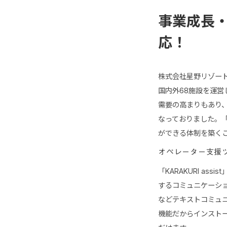
事業成長
応！
株式会社星野リゾートに
国内外68施設を運
需要の高まりもあり
なっておりました。「K
ができる体制を築く
オペレーター支援ツー
「KARAKURI a
するコミュニケーシ
などテキストコミュ
機能だからインストール