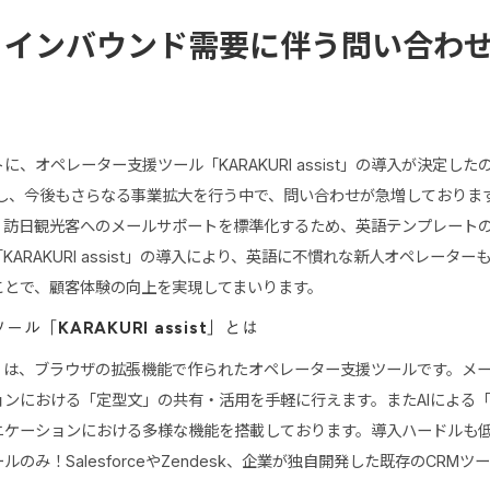
・インバウンド需要に伴う問い合わ
、オペレーター支援ツール「KARAKURI assist」の導入が決定し
営し、今後もさらなる事業拡大を行う中で、問い合わせが急増しておりま
、訪日観光客へのメールサポートを標準化するため、英語テンプレート
ARAKURI assist」の導入により、英語に不慣れな新人オペレータ
ことで、顧客体験の向上を実現してまいります。
ル「KARAKURI assist」とは
ssist」は、ブラウザの拡張機能で作られたオペレーター支援ツールです。
ョンにおける「定型文」の共有・活用を手軽に行えます。またAIによる
ニケーションにおける多様な機能を搭載しております。導入ハードルも
のみ！SalesforceやZendesk、企業が独自開発した既存のCRM