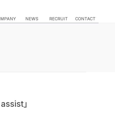
OMPANY
OMPANY
NEWS
NEWS
RECRUIT
RECRUIT
CONTACT
CONTACT
ssist」