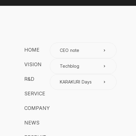
HOME
CEO note
keyboard_arrow_right
VISION
Techblog
keyboard_arrow_right
R&D
KARAKURI Days
keyboard_arrow_right
SERVICE
COMPANY
NEWS