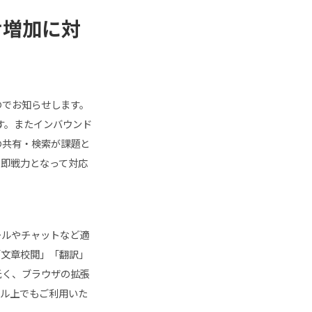
せ増加に対
たのでお知らせします。
す。またインバウンド
の共有・検索が課題と
ーも即戦力となって対応
メールやチャットなど適
「文章校閲」「翻訳」
低く、ブラウザの拡張
ツール上でもご利用いた