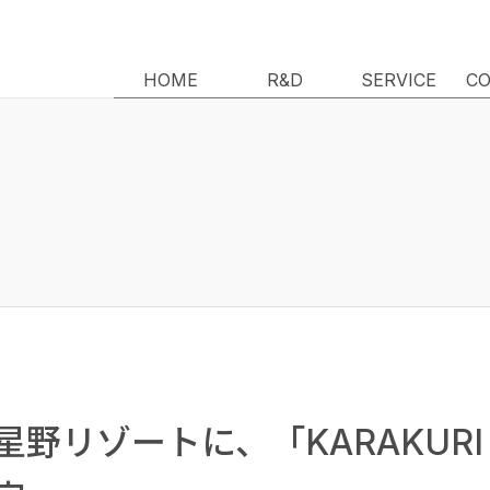
HOME
HOME
R&D
R&D
SERVICE
SERVICE
C
C
野リゾートに、「KARAKURI a