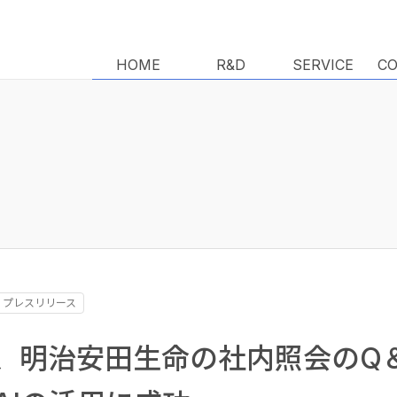
HOME
HOME
R&D
R&D
SERVICE
SERVICE
C
C
プレスリリース
、明治安田生命の社内照会のQ