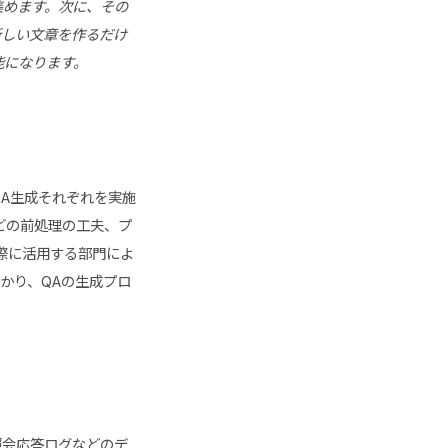
集めます。次に、その
新しい文章を作るだけ
能になります。
QA生成それぞれを実施
どの前処理の工夫、プ
際に活用する部門によ
かり、QAの生成プロ
照会応答ログなどのデ