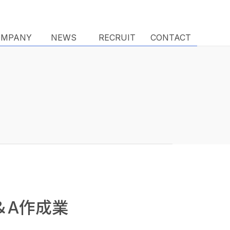
OMPANY
OMPANY
NEWS
NEWS
RECRUIT
RECRUIT
CONTACT
CONTACT
＆A作成業