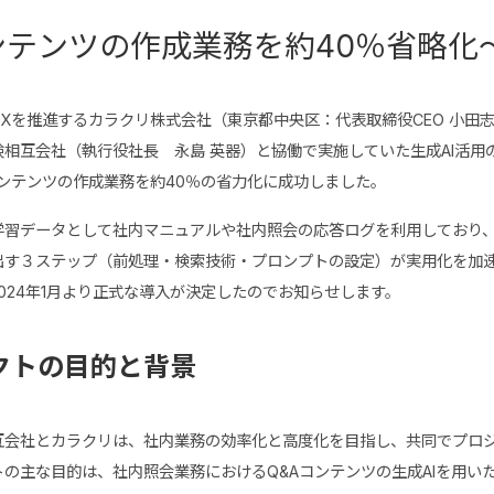
ンテンツの作成業務を約40％省略化
Xを推進するカラクリ株式会社（東京都中央区：代表取締役CEO 小田
相互会社（執行役社長 永島 英器）と協働で実施していた生成AI活用
ンテンツの作成業務を約40％の省力化に成功しました。
学習データとして社内マニュアルや社内照会の応答ログを利用しており
出す３ステップ（前処理・検索技術・プロンプトの設定）が実用化を加速
024年1月より正式な導入が決定したのでお知らせします。
クトの目的と背景
互会社とカラクリは、社内業務の効率化と高度化を目指し、共同でプロ
の主な目的は、社内照会業務におけるQ&Aコンテンツの生成AIを用い