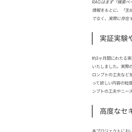
RAGはまず「検索ベ
情報をもとに、「生
でなく、実際に存在
実証実験
約3ヶ月間にわたる実
いたしました。実際
ロンプトの工夫など
って欲しい内容の粒
ンプトの工夫やニー
高度なセ
本プロジェクトにお