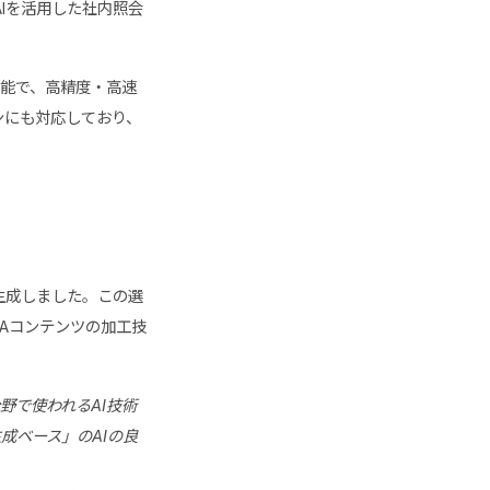
AIを活用した社内照会
可能で、高精度・高速
ンにも対応しており、
生成しました。この選
&Aコンテンツの加工技
）の分野で使われるAI技術
成ベース」のAIの良