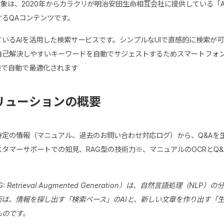
対象は、2020年からカラクリが明治安田生命相互会社に提供している「
るQAコンテンツです。
いるAIを活用した検索サービスです。シンプルなUIで直感的に検索が
自己解決しやすいキーワードを自動でサジェストするためスマートフォ
要で自動で最適化されます
リューションの概要
特定の情報（マニュアル、過去のお問い合わせ対応ログ）から、Q&Aを
タマーサポートでの知見、RAG型の技術力※、マニュアルのOCRとQ
。
Retrieval Augmented Generation）は、自然言語処理（NLP
は、情報を探し出す「検索ベース」のAIと、新しい文章を作り出す「生
ものです。