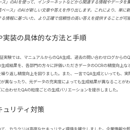
ース」のAIを使って、インターネットなどから関連する情報やデータを
成ベース」のAIが新しい文章や答えを作り出します。これにより、単に
する情報に基づいた、より正確で信頼性の高い答えを提供することが可
や実装の具体的な方法と手順
証実験では、マニュアルからのQA生成、過去の問い合わせログからの
の生成結果を、各部門の方々に評価いただきデータのOCRの精度向上な
を繰り返し精度向上を図りました。また、一言でQA生成といっても、実
度が異なったり、元データの充実度によっても生成結果が異なることがわ
ズに合わせたQAの粒度ごとの生成バリエーションを提示しました。
キュリティ対策
いて、カラクリは高度なセキュリティ環境を確立しました。企業情報や