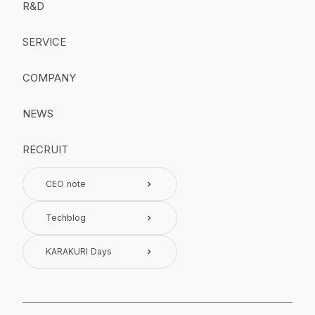
R&D
SERVICE
COMPANY
NEWS
RECRUIT
CEO note
keyboard_arrow_right
Techblog
keyboard_arrow_right
KARAKURI Days
keyboard_arrow_right