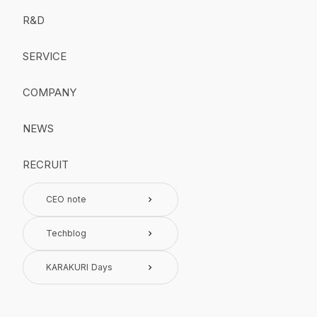
R&D
SERVICE
COMPANY
NEWS
RECRUIT
CEO note
keyboard_arrow_right
Techblog
keyboard_arrow_right
KARAKURI Days
keyboard_arrow_right