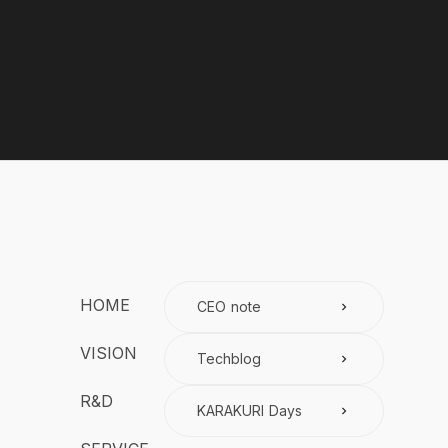
HOME
CEO note
keyboard_arrow_right
VISION
Techblog
keyboard_arrow_right
R&D
KARAKURI Days
keyboard_arrow_right