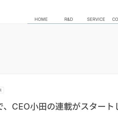
HOME
HOME
R&D
R&D
SERVICE
SERVICE
C
C
載
iaで、CEO小田の連載がスター