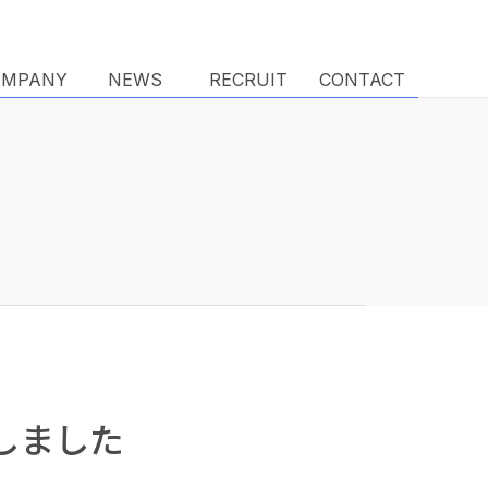
OMPANY
OMPANY
NEWS
NEWS
RECRUIT
RECRUIT
CONTACT
CONTACT
トしました