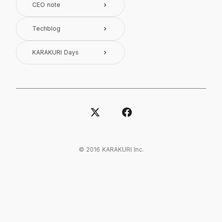
CEO note
keyboard_arrow_right
Techblog
keyboard_arrow_right
KARAKURI Days
keyboard_arrow_right
© 2016 KARAKURI Inc.