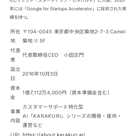
ICCサミット「スタートアップ・カタパルト」に入賞、2020
年には「Google for Startups Accelerator」に採択された実
績を持つ。
所在
〒104-0045 東京都中央区築地2-7-3 Camel
地
築地 II 5F
代表
代表取締役CEO 小田志門
者
設立
2016年10月3日
日
資本
1億7,112万4,000円（資本準備金含む）
金
カスタマーサポート特化型
事業
AI「KARAKURI」シリーズの開発・提供・
内容
運営など
URL
https://about.karakuri.ai/