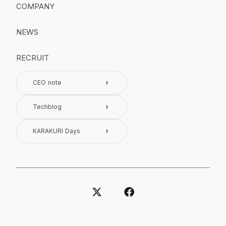
COMPANY
NEWS
RECRUIT
CEO note
keyboard_arrow_right
Techblog
keyboard_arrow_right
KARAKURI Days
keyboard_arrow_right