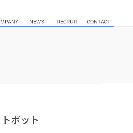
OMPANY
OMPANY
NEWS
NEWS
RECRUIT
RECRUIT
CONTACT
CONTACT
ャットボット