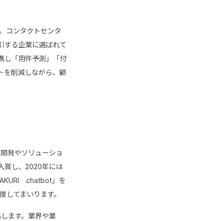
す。コンタクトセンタ
牽引する企業に選ばれて
連携し「用件予測」「付
トを削減しながら、顧
業開発やソリューショ
入賞し、2020年には
KURI chatbot」を
支援してまいります。
出します。業界や業