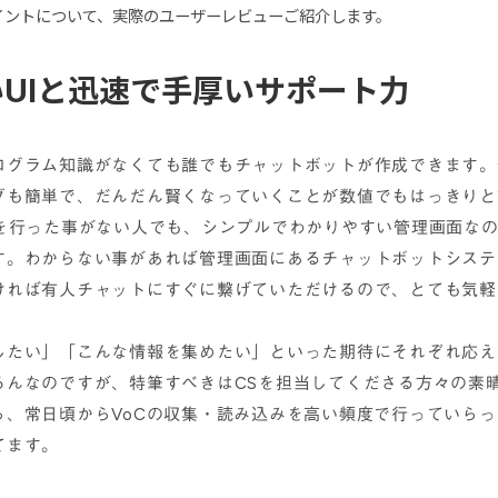
イントについて、実際のユーザーレビューご紹介します。
UIと迅速で手厚いサポート力
ログラム知識がなくても誰でもチャットボットが作成できます。
グも簡単で、だんだん賢くなっていくことが数値でもはっきりと
成を行った事がない人でも、シンプルでわかりやすい管理画面な
す。わからない事があれば管理画面にあるチャットボットシステ
ければ有人チャットにすぐに繋げていただけるので、とても気軽
したい」「こんな情報を集めたい」といった期待にそれぞれ応え
ろんなのですが、特筆すべきはCSを担当してくださる方々の素
ら、常日頃からVoCの収集・読み込みを高い頻度で行っていら
てます。