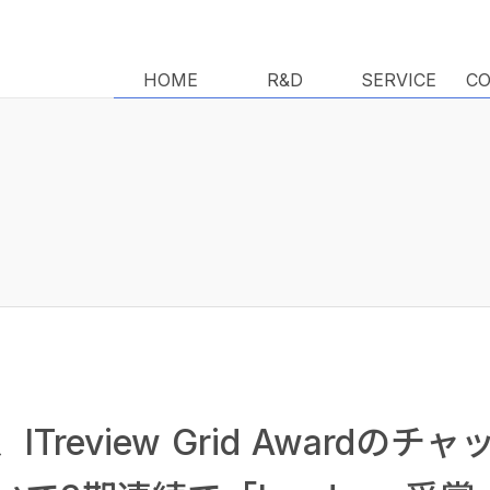
HOME
HOME
R&D
R&D
SERVICE
SERVICE
C
C
Treview Grid Awardのチ