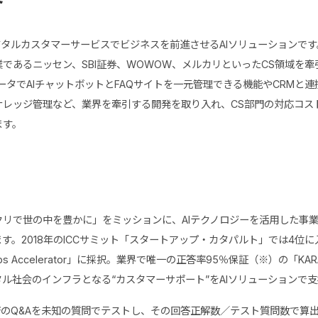
はデジタルカスタマーサービスでビジネスを前進させるAIソリューションで
であるニッセン、SBI証券、WOWOW、メルカリといったCS領域を
ータでAIチャットボットとFAQサイトを一元管理できる機能やCRMと
ナレッジ管理など、業界を牽引する開発を取り入れ、CS部門の対応コス
ます。
クリで世の中を豊かに」をミッションに、AIテクノロジーを活用した事
す。2018年のICCサミット「スタートアップ・カタパルト」では4位に
artups Accelerator」に採択。業界で唯一の正答率95％保証（※）の「KARA
ル社会のインフラとなる“カスタマーサポート”をAIソリューションで
搭載済のQ&Aを未知の質問でテストし、その回答正解数／テスト質問数で算