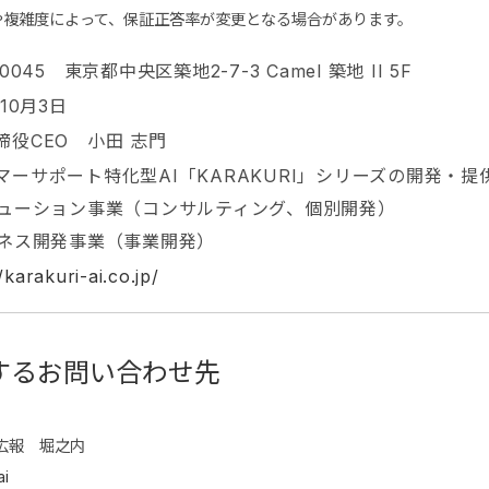
や複雑度によって、保証正答率が変更となる場合があります。
-0045 東京都中央区築地2-7-3 Camel 築地 II 5F
年10月3日
締役CEO 小田 志門
マーサポート特化型AI「KARAKURI」シリーズの開発・提
リューション事業（コンサルティング、個別開発）
ジネス開発事業（事業開発）
/karakuri-ai.co.jp/
するお問い合わせ先
広報 堀之内
ai