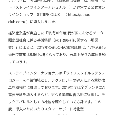
ナル（本社：岡山県岡山市、代表取締役社長：石川康晴、以
下「ストライプインターナショナル」）が運営する公式オン
ラインショップ「STRIPE CLUB」（
https://stripe-
club.com/
）に導入しました。
経済産業省が実施した「平成30年度 我が国におけるデータ
駆動型社会に係る基盤整備（電子商取引に関する市場調
査）」によると、2018年のBtoC-EC市場規模は、17兆9,845
億円で前年比8.96%増となっており、右肩上がりの成長を続
けています。
ストライプインターナショナルは「ライフスタイル＆テクノ
ロジー」を事業領域とし、テクノロジーの導入による業務改
革を積極的に推進しております。2019年度は全ブランドにAI
需要予測を導入するなど、更なる業務改善活動に従事し、テ
ックアパレルとしての地位を確立していく方針です。この
度、導入いただいたカスタマーサポート特化型