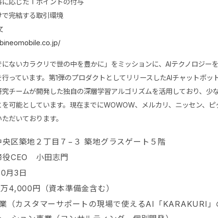
料に応じたＴポイントの付与
けで完結する取引環境
文
bineomobile.co.jp/
でにないカラクリで世の中を豊かに」をミッションに、AIテクノロジー
行っています。第1弾のプロダクトとしてリリースしたAIチャットボット『
研究チームが開発した独自の深層学習アルゴリズムを活用しており、少な
を可能としています。現在までにWOWOW、メルカリ、ニッセン、ピク
いただいております。
中央区築地２丁目７−３ 築地グラスゲート５階
締役CEO 小田志門
10月3日
112万4,000円（資本準備金含む）
事業（カスタマーサポートの現場で使えるAI「KARAKURI