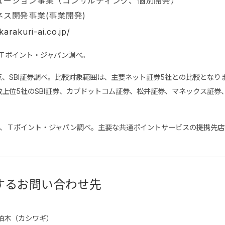
リューション事業（コンサルティング、個別開発）
ネス開発事業(事業開発)
karakuri-ai.co.jp/
時点、Ｔポイント・ジャパン調べ。
月末時点、SBI証券調べ。比較対象範囲は、主要ネット証券5社との比較とな
上位5社のSBI証券、カブドットコム証券、松井証券、マネックス証券
末時点、Ｔポイント・ジャパン調べ。主要な共通ポイントサービスの提携先
するお問い合わせ先
柏木（カシワギ）