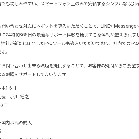
層でも親しみやすい、スマートフォン上のみで完結するシンプルな取引
す。
問い合わせ対応に本ボットを導入いただくことで、LINEやMessenge
に24時間365日の最適なサポート体験を提供できる体制が整えられま
弊社が新たに開発したFAQツールも導入いただいており、社内でのFA
ます。
ずお問い合わせ出来る環境を提供することで、お客様の疑問からご要望
なる飛躍をサポートしてまいります。
1-6-1
長 小川 裕之
30日
た国内株式の購入
系