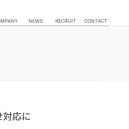
OMPANY
OMPANY
NEWS
NEWS
RECRUIT
RECRUIT
CONTACT
CONTACT
せ対応に