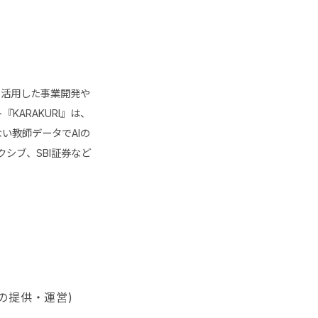
を活用した事業開発や
KARAKURI』は、
い教師データでAIの
シブ、SBI証券など
」の提供・運営)