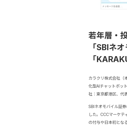
若年層・
「SBIネ
「KARA
カラクリ株式会社（本
化型AIチャットボット
社：東京都港区、代
SBIネオモバイル証
した。CCCマーケ
の付与や日本初とな