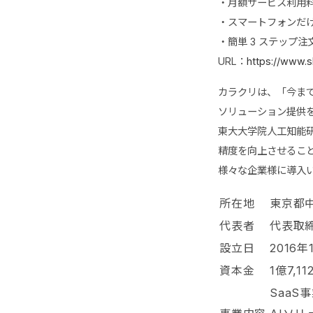
・月額サービス利用
・スマートフォンだ
・簡単 3 ステップ注
URL：
https://www.s
カラクリは、「今ま
ソリューション提供を
東大大学院人工知能
精度を向上させること
様々な企業様に導入
所在地
東京都
代表者
代表取
設立日
2016年
資本金
1億7,
SaaS