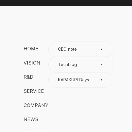
HOME
CEO note
keyboard_arrow_right
VISION
Techblog
keyboard_arrow_right
R&D
KARAKURI Days
keyboard_arrow_right
SERVICE
COMPANY
NEWS