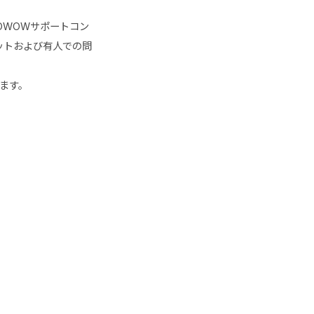
OWOWサポートコン
ボットおよび有人での問
ります。