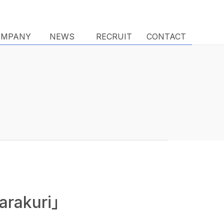
OMPANY
OMPANY
NEWS
NEWS
RECRUIT
RECRUIT
CONTACT
CONTACT
akuri」