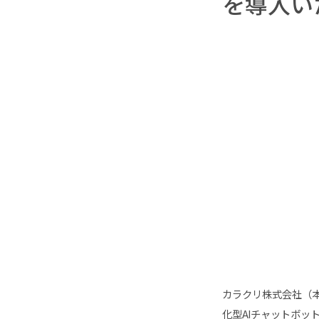
を導入い
カラクリ株式会社（本
化型AIチャットボット「