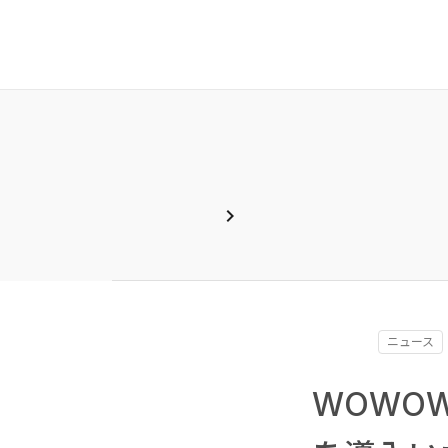
chevron_right
ニュース
WOWOW