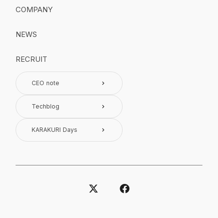
COMPANY
NEWS
RECRUIT
CEO note
keyboard_arrow_right
Techblog
keyboard_arrow_right
KARAKURI Days
keyboard_arrow_right