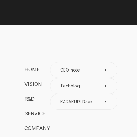
HOME
CEO note
keyboard_arrow_right
VISION
Techblog
keyboard_arrow_right
R&D
KARAKURI Days
keyboard_arrow_right
SERVICE
COMPANY